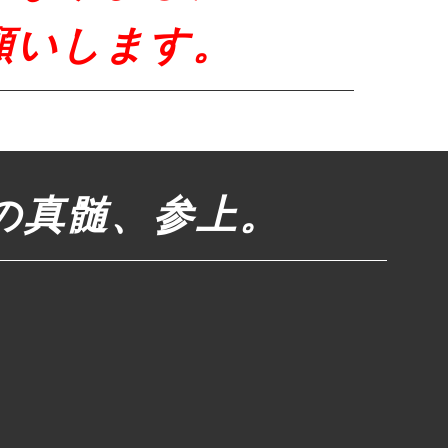
願いします。
の真髄、参上。