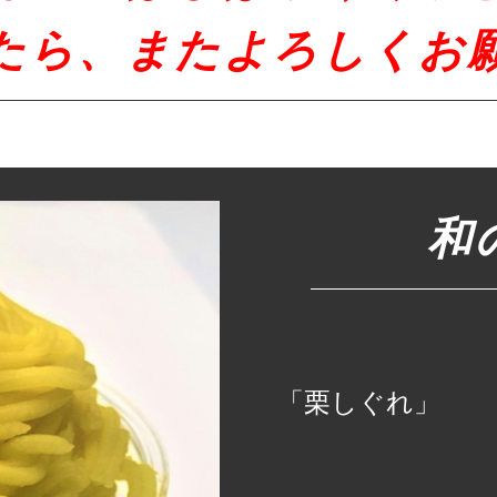
たら、またよろしくお
和
「栗しぐれ」