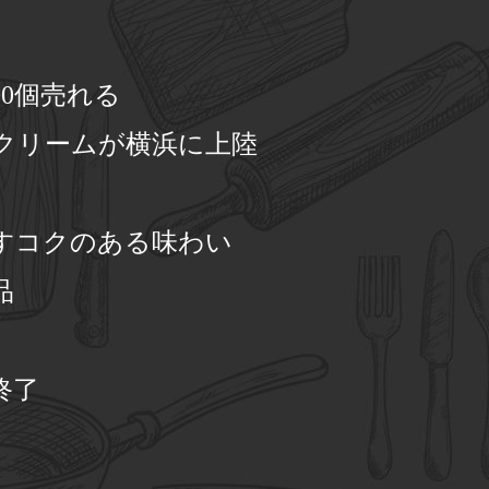
00個売れる
クリームが横浜に上陸
すコクのある味わい
品
終了