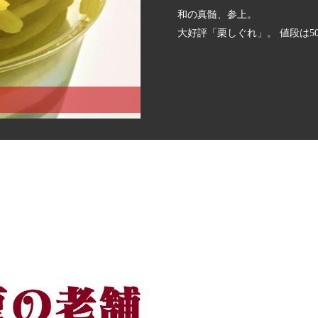
和の真髄、参上。
大好評「栗しぐれ」。 値段は5