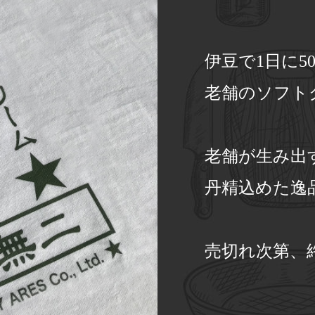
伊豆で1日に5
老舗のソフト
老舗が生み出
丹精込めた逸
売切れ次第、