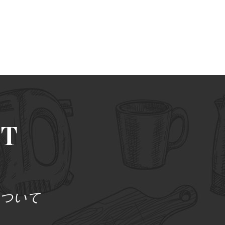
UT
について